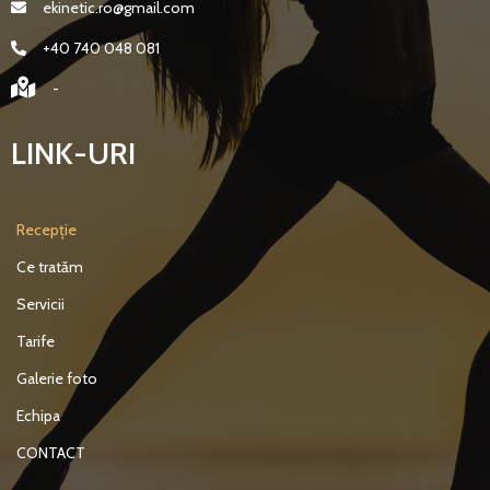
ekinetic.ro@gmail.com
+40 740 048 081
-
LINK-URI
Recepție
Ce tratăm
Servicii
Tarife
Galerie foto
Echipa
CONTACT