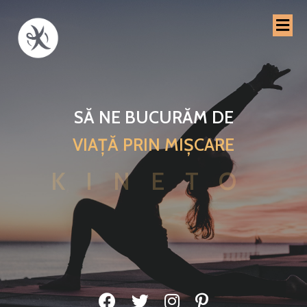
SĂ NE BUCURĂM DE
VIAȚĂ PRIN MIȘCARE
KINETO