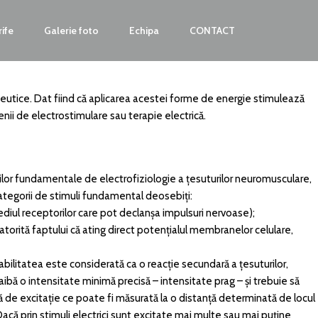
rife
Galerie foto
Echipa
CONTACT
apeutice. Dat fiind că aplicarea acestei forme de energie stimulează
enii de electrostimulare sau terapie electrică.
nilor fundamentale de electrofiziologie a țesuturilor neuromusculare,
categorii de stimuli fundamental deosebiți:
rmediul receptorilor care pot declanșa impulsuri nervoase);
e, datorită faptului că ating direct potențialul membranelor celulare,
itabilitatea este considerată ca o reacție secundară a țesuturilor,
ibă o intensitate minimă precisă – intensitate prag – și trebuie să
de excitație ce poate fi măsurată la o distanță determinată de locul
că prin stimuli electrici sunt excitate mai multe sau mai puține