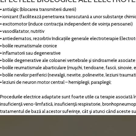
⦁ antialgic (blocarea transmiterii durerii)
⦁ ionizant (facilitează penetrarea transcutană a unor substanţe chimice 
⦁ excitomotor (induce contracţia independent de voinţa persoanei)
⦁ vasodilatator, nutritiv
⦁ antiedematos, rezorbtiv Indicațiile generale electroterapie Electrote
⦁ bolile reumatismale cronice
⦁ inflamatorii sau degenerative
⦁ bolile degenerative ale coloanei vertebrale şi sindroamele asociate 
⦁ bolile reumatismale abarticulare (muşchi, tendoane, fascii, sinovie, e
⦁ bolile nervilor periferici (nevralgii, nevrite, polinevrite, leziuni traumat
⦁ leziuni de neuron motor central – hemiplegii, paraplegii;
Procedurile electrice adaptate sunt foarte utile ca terapie asociată în 
insuficienţă veno-limfatică, insuficienţă respiratorie, bronhopneumopatii
tratamentul de bază al acestor suferinţe, cât şi atunci când aceste suf