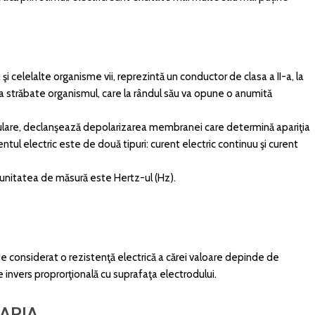
 celelalte organisme vii, reprezintă un conductor de clasa a II-a, la
l va străbate organismul, care la rândul său va opune o anumită
celulare, declanşează depolarizarea membranei care determină apariţia
rentul electric este de două tipuri: curent electric continuu şi curent
 unitatea de măsură este Hertz-ul (Hz).
te considerat o rezistenţă electrică a cărei valoare depinde de
 invers proprorţională cu suprafaţa electrodului.
APIA