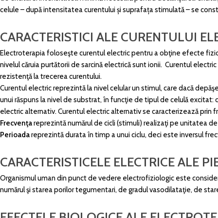
celule – după intensitatea curentului și suprafața stimulată – se cons
CARACTERISTICI ALE CURENTULUI ELE
Electroterapia foloseşte curentul electric pentru a obţine efecte fizi
nivelul căruia purtătorii de sarcină electrică sunt ionii. Curentul elec
rezistenţă la trecerea curentului.
Curentul electric reprezintă la nivel celular un stimul, care dacă dep
unui răspuns la nivel de substrat, în funcţie de tipul de celulă excitat: 
electric alternativ. Curentul electric alternativ se caracterizează prin 
Frecvenţa
reprezintă numărul de cicli (stimuli) realizaţi pe unitatea
Perioada
reprezintă durata în timp a unui ciclu, deci este inversul fre
CARACTERISTICELE ELECTRICE ALE PIE
Organismul uman din punct de vedere electrofiziologic este considerat 
numărul şi starea porilor tegumentari, de gradul vasodilataţie, de sta
EFECTELE BIOLOGICE ALE ELECTROTE