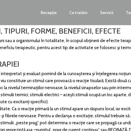
Recepție
Ce tratăm
Servicii
Ta
, TIPURI, FORME, BENEFICII, EFECTE
ni sau a organismului în totalitate, în scopul obţinerii de efecte ter
eneficiu terapeutic, pentru acest tip de activitate se folosesc şi term
APIEI
 interpretat și evaluat pornind de la cunoașterea și înțelegerea noțiu
viu constituie un stimul care provoacă o reacție tisulară. Există două 
loc la nivelul terminațiilor nervoase, la nivelul sinapselor sau prin inte
l, stimulii termici, stimulii electrici – acești stimuli ocupă un loc apart
te cu excitanți specifici).
litate. Ca o reacție primară la un stimul apare un răspuns local, iar exc
 fibrele nervoase. Pentru a declanșa o excitație, stimulul trebuie să a
timulii „peste prag” pot determina o reacție care se propagă ca undă 
iei reprezintă așa –numitul „prag de curent continuu” sau REOBAZĂ. Da