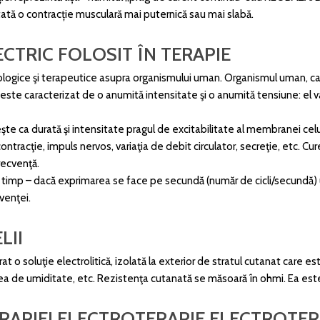
tată o contracție musculară mai puternică sau mai slabă.
CTRIC FOLOSIT ÎN TERAPIE
ologice şi terapeutice asupra organismului uman. Organismul uman, ca şi
tric este caracterizat de o anumită intensitate şi o anumită tensiune: e
ăşeşte ca durată şi intensitate pragul de excitabilitate al membranei 
contracţie, impuls nervos, variaţia de debit circulator, secreţie, etc. Cu
frecvenţă.
 de timp – dacă exprimarea se face pe secundă (număr de cicli/secundă)
cvenţei.
LII
o soluţie electrolitică, izolată la exterior de stratul cutanat care es
rea de umiditate, etc. Rezistenţa cutanată se măsoară în ohmi. Ea este
RAPIEI ELECTROTERAPIE ELECTROTER