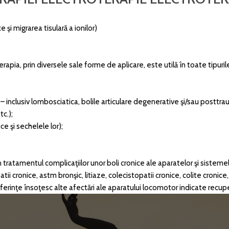
şi migrarea tisulară a ionilor)
rapia, prin diversele sale forme de aplicare, este utilă în toate tipuri
– inclusiv lombosciatica, bolile articulare degenerative şi/sau posttra
tc.);
ice şi sechelele lor);
tratamentul complicaţiilor unor boli cronice ale aparatelor şi sistemelor
 cronice, astm bronşic, litiaze, colecistopatii cronice, colite cronice, e
erinţe însoţesc alte afectări ale aparatului locomotor indicate recuperă