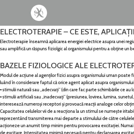
ELECTROTERAPIE – CE ESTE, APLICAȚII
Electroterapie înseamnă aplicarea energiei electrice asupra unei regiu
sau amplifică un răspuns fiziolgic al organismului pentru a obţine un b
BAZELE FIZIOLOGICE ALE ELECTROTER
Modul de acțiune al agenților fizici asupra organismului uman poate fi
luând în considerare faptul că orice agent aplicat asupra organismului 
⦁ stimulii naturali sau „adecvați” (din care fac parte schimbările ce au 
⦁ stimulii artificiali sau „inadecvați” (presiunea, lovirea, lumina, sunetu
interesează numeroși receptori și provoacă reacții analoge celor obținu
Capacitatea celulelor vii de a reacționa la un stimul se numește iritabi
reprezentând transmiterea mai departe a stimulului de către celulele și
acționeze un anumit timp minim pentru provocarea excitației. Numai s
de excitare. Intensitatea minimă necesară pentru declanșarea excitaț